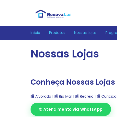
Início
Produtos
Nossas Lojas
Progr
Nossas Lojas
Conheça Nossas Lojas
🏬 Alvorada
|
🏬 Rio Mar
|
🏬 Recreio
|
🏬 Curicica
✆ Atendimento via WhatsApp