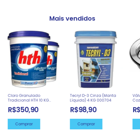
Mais vendidos
Cloro Granulado
Tecryl D-3 Cinza (Manta
Vál
Tradicional HTH 10 KG
Líquida) 4 KG 000704
Coz
(HIPOCLORITO 65%)
3 1
R$350,90
R$98,90
R
99.200B 217552
Comprar