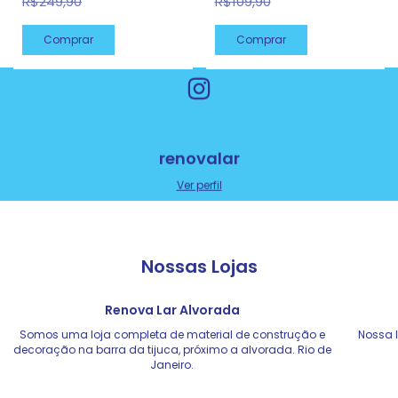
R$249,90
R$109,90
renovalar
Ver perfil
Nossas Lojas
Renova Lar Alvorada
Somos uma loja completa de material de construção e
Nossa l
decoração na barra da tijuca, próximo a alvorada. Rio de
Janeiro.