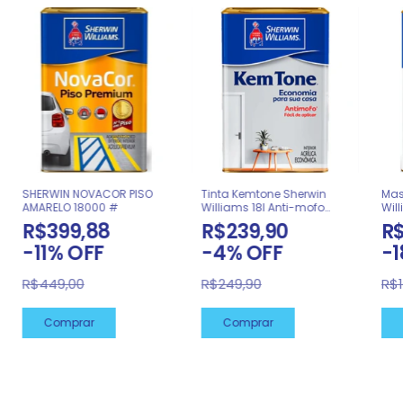
SHERWIN NOVACOR PISO
Tinta Kemtone Sherwin
Mas
AMARELO 18000 #
Williams 18l Anti-mofo
Wil
Acabamento
R$399,88
R$239,90
R$
-
11
%
OFF
-
4
%
OFF
-
1
R$449,00
R$249,90
R$1