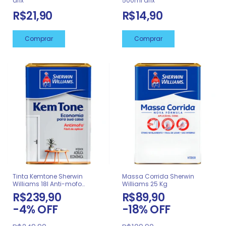
afix
500ml afix
R$21,90
R$14,90
Tinta Kemtone Sherwin
Massa Corrida Sherwin
Williams 18l Anti-mofo
Williams 25 Kg
Acabamento
R$239,90
R$89,90
-
4
%
OFF
-
18
%
OFF