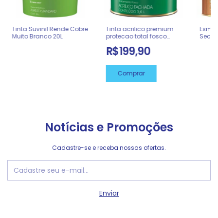
Tinta Suvinil Rende Cobre
Tinta acrilico premium
Esmal
Muito Branco 20L
protecao total fosco
Seca 
branco neve 3,6l suvinil
03600
R$199,90
Notícias e Promoções
Cadastre-se e receba nossas ofertas.