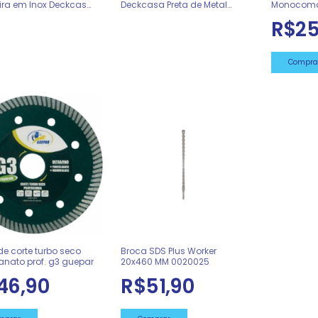
ira em Inox Deckcasa
Deckcasa Preta de Metal
Monocoma
022530
0022529
Baixa Inox
R$25
de corte turbo seco
Broca SDS Plus Worker
anato prof. g3 guepar
20x460 MM 0020025
46,90
R$51,90