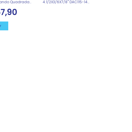
ndo Quadrada
4.1/2X3/6X7/8" DAC115-14
 REF 0022527
DAD115-14
7,90