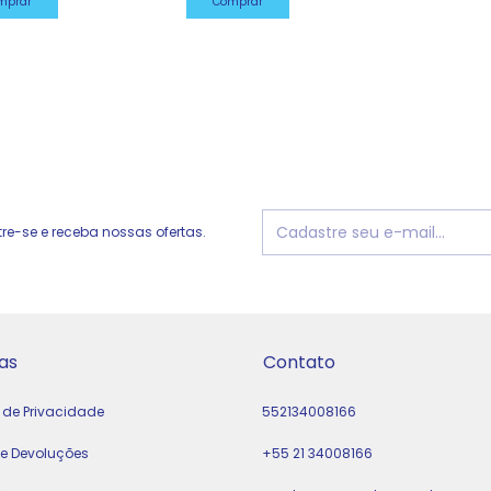
mprar
Comprar
e-se e receba nossas ofertas.
as
Contato
a de Privacidade
552134008166
 e Devoluções
+55 21 34008166