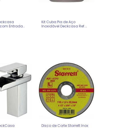
Deckcasa
Kit Cuba Pia de Aço
com Entrada
Inoxidável Deckcasa Ref.
ueira 0022532
0022531
DeckCasa
Disco de Corte Starrett Inox