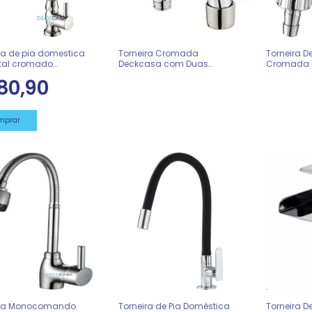
ra de pia domestica
Torneira Cromada
Torneira 
tal cromado
Deckcasa com Duas
Cromada 
asa
Entradas Tanque ou
para Mang
80,90
Máquina 0022533
ira Monocomando
Torneira de Pia Doméstica
Torneira 