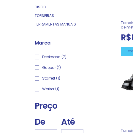
DISCO
TORNEIRAS
Tornei
FERRAMENTAS MANUAIS
de me
deckc
R$
Marca
Deckcasa (7)
Guepar (1)
Starrett (1)
Worker (1)
Preço
De
Até
Torne