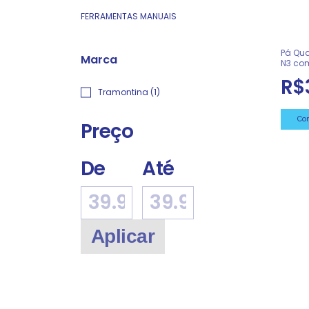
FERRAMENTAS MANUAIS
Pá Qu
Marca
N3 com
CM 21
R$
Tramontina (1)
Co
Preço
De
Até
Aplicar