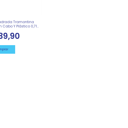
adrada Tramontina
 Cabo Y Plástico 0,71
936
39,90
mprar