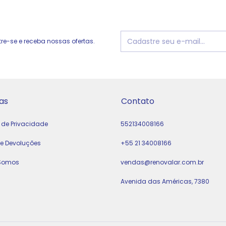
e-se e receba nossas ofertas.
as
Contato
a de Privacidade
552134008166
 e Devoluções
+55 21 34008166
Somos
vendas@renovalar.com.br
Avenida das Américas, 7380