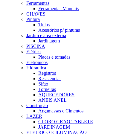
Ferramentas
Ferramentas Manuais
CHAVES
Pintura
Tintas
Acessórios p/ pinturas
Jardim e area externa
Jardinagem
PISCINA
Elétrica
Placas e tomadas
Eletronicos
Hidraulica
Registros
Resistencias
Sifao
Torneiras
AQUECEDORES
ANEIS ANEL
Construção
Argamassas e Cimentos
LAZER
CLORO GRAO TABLETE
JARDINAGEM
ELETRICO E ILUMINAÇÃO