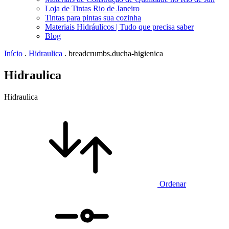
Loja de Tintas Rio de Janeiro
Tintas para pintas sua cozinha
Materiais Hidráulicos | Tudo que precisa saber
Blog
Início
.
Hidraulica
.
breadcrumbs.ducha-higienica
Hidraulica
Hidraulica
Ordenar