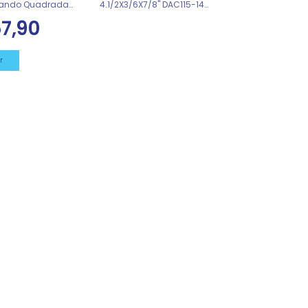
ndo Quadrada
4.1/2X3/6X7/8" DAC115-14
 REF 0022527
DAD115-14
7,90