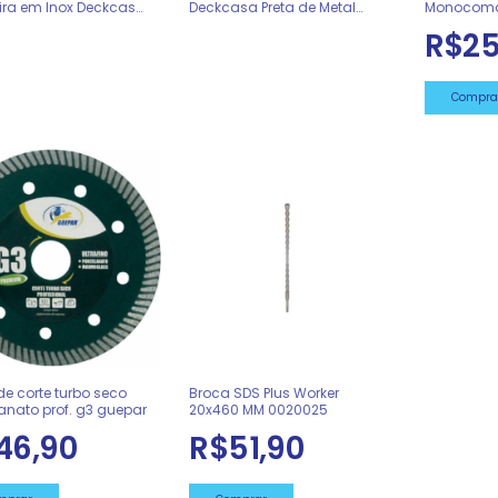
ira em Inox Deckcasa
Deckcasa Preta de Metal
Monocoma
022530
0022529
Baixa Inox
R$25
de corte turbo seco
Broca SDS Plus Worker
anato prof. g3 guepar
20x460 MM 0020025
46,90
R$51,90