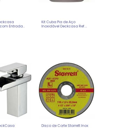
Deckcasa
Kit Cuba Pia de Aço
com Entrada
Inoxidável Deckcasa Ref.
ueira 0022532
0022531
DeckCasa
Disco de Corte Starrett Inox