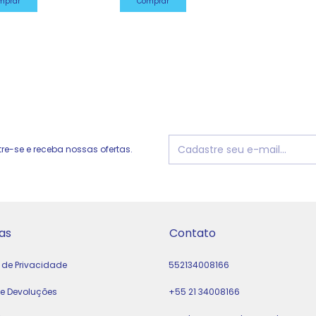
mprar
Comprar
e-se e receba nossas ofertas.
as
Contato
a de Privacidade
552134008166
 e Devoluções
+55 21 34008166