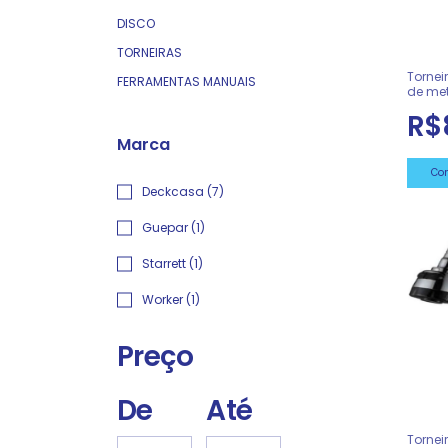
DISCO
TORNEIRAS
Tornei
FERRAMENTAS MANUAIS
de me
deckc
R$
Marca
Deckcasa (7)
Guepar (1)
Starrett (1)
Worker (1)
Preço
De
Até
Torne