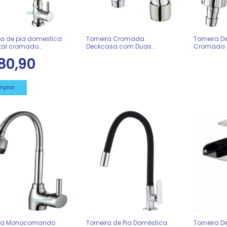
ra de pia domestica
Torneira Cromada
Torneira 
tal cromado
Deckcasa com Duas
Cromada 
asa
Entradas Tanque ou
para Mang
80,90
Máquina 0022533
ira Monocomando
Torneira de Pia Doméstica
Torneira 